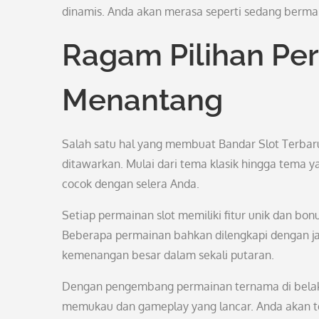
dinamis. Anda akan merasa seperti sedang berma
Ragam Pilihan Pe
Menantang
Salah satu hal yang membuat Bandar Slot Terbaru
ditawarkan. Mulai dari tema klasik hingga tema y
cocok dengan selera Anda.
Setiap permainan slot memiliki fitur unik dan b
Beberapa permainan bahkan dilengkapi dengan j
kemenangan besar dalam sekali putaran.
Dengan pengembang permainan ternama di belakan
memukau dan gameplay yang lancar. Anda akan ter