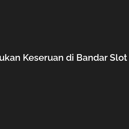
an Keseruan di Bandar Slot