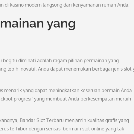
in di kasino modern langsung dari kenyamanan rumah Anda.
rmainan yang
 begitu diminati adalah ragam pilihan permainan yang
ang lebih inovatif, Anda dapat menemukan berbagai jenis slot
onus menarik yang dapat meningkatkan keseruan bermain Anda.
ackpot progresif yang membuat Anda berkesempatan meraih
gnya, Bandar Slot Terbaru menjamin kualitas grafis yang
us terhibur dengan sensasi bermain slot online yang tak