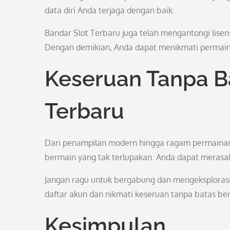
data diri Anda terjaga dengan baik.
Bandar Slot Terbaru juga telah mengantongi lisen
Dengan demikian, Anda dapat menikmati permaina
Keseruan Tanpa Ba
Terbaru
Dari penampilan modern hingga ragam permaina
bermain yang tak terlupakan. Anda dapat merasa
Jangan ragu untuk bergabung dan mengeksplorasi 
daftar akun dan nikmati keseruan tanpa batas be
Kesimpulan