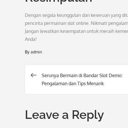
Dengan segala keunggulan dan keseruan yang dita
pencinta permainan slot online. Nikmati pengalam
Jangan lewatkan kesempatan untuk meraih kemen
Anda!
By
admin
Serunya Bermain di Bandar Slot Demo:
Post
Pengalaman dan Tips Menarik
navigation
Leave a Reply