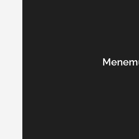
Menemuk