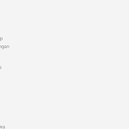
ap
angan
s
hwa