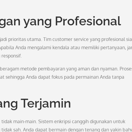
gan yang Profesional
di prioritas utama. Tim customer service yang profesional si
pabila Anda mengalami kendala atau memiliki pertanyaan, j
responsif.
an beragam metode pembayaran yang aman dan nyaman. Prose
pat sehingga Anda dapat fokus pada permainan Anda tanpa
ng Terjamin
tidak main-main. Sistem enkripsi canggih digunakan untuk
ng tidak sah. Anda dapat bermain dengan tenang dan yakin ba