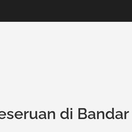
seruan di Bandar