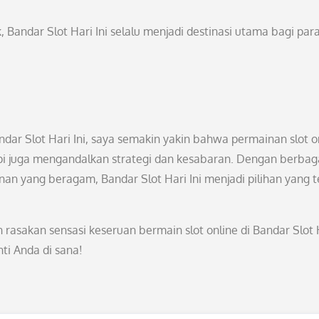
andar Slot Hari Ini selalu menjadi destinasi utama bagi par
dar Slot Hari Ini, saya semakin yakin bahwa permainan slot o
pi juga mengandalkan strategi dan kesabaran. Dengan berbag
an yang beragam, Bandar Slot Hari Ini menjadi pilihan yang 
 rasakan sensasi keseruan bermain slot online di Bandar Slot 
ti Anda di sana!