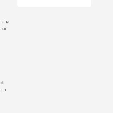
nline
raan
mah
pun