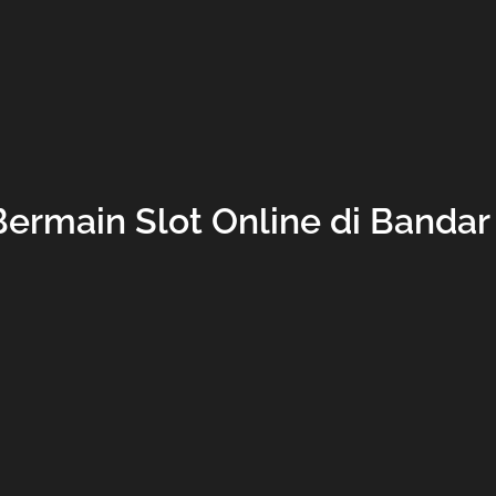
ermain Slot Online di Bandar S