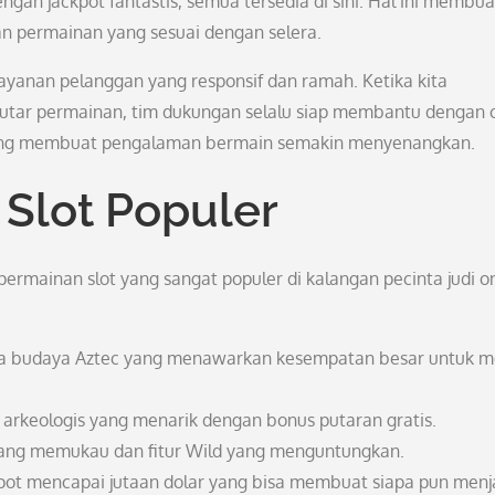
dengan jackpot fantastis, semua tersedia di sini. Hal ini membua
han permainan yang sesuai dengan selera.
layanan pelanggan yang responsif dan ramah. Ketika kita
utar permainan, tim dukungan selalu siap membantu dengan 
h yang membuat pengalaman bermain semakin menyenangkan.
 Slot Populer
 permainan slot yang sangat populer di kalangan pecinta judi on
ma budaya Aztec yang menawarkan kesempatan besar untuk m
 arkeologis yang menarik dengan bonus putaran gratis.
s yang memukau dan fitur Wild yang menguntungkan.
ckpot mencapai jutaan dolar yang bisa membuat siapa pun menj