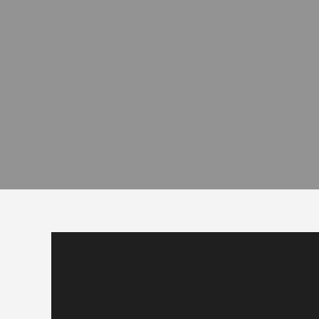
Skip
to
content