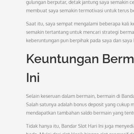
gulungan berputar, detak jantung saya semakin c
membuat saya semakin termotivasi untuk terus b
Saat itu, saya sempat mengalami beberapa kali k
semakin tertantang untuk mencari strategi berma
keberuntungan pun berpihak pada saya dan saya
Keuntungan Bermai
Ini
Selain keseruan dalam bermain, bermain di Banda
Salah satunya adalah bonus deposit yang cukup m
mendapatkan tambahan saldo bermain yang ten
Tidak hanya itu, Bandar Slot Hari Ini juga meny