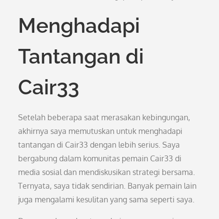
Menghadapi
Tantangan di
Cair33
Setelah beberapa saat merasakan kebingungan,
akhirnya saya memutuskan untuk menghadapi
tantangan di Cair33 dengan lebih serius. Saya
bergabung dalam komunitas pemain Cair33 di
media sosial dan mendiskusikan strategi bersama.
Ternyata, saya tidak sendirian. Banyak pemain lain
juga mengalami kesulitan yang sama seperti saya.