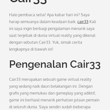
Halo pembaca setia! Apa kabar hari ini? Saya
harap semuanya dalam keadaan baik.
cair33
Kali
ini saya ingin berbagi pengalaman menarik saya
saat terjebak di dunia virtual reality yang dikenal
dengan sebutan Cair33. Yuk, simak cerita
lengkapnya di bawah ini!
Pengenalan Cair33
Cair33 merupakan sebuah game virtual reality
yang sedang naik daun belakangan ini. Dengan
grafis yang memukau dan gameplay yang adiktif,
game ini berhasil menarik perhatian jutaan pemain
di seluruh dunia. Saya sendiri sudah beberapa