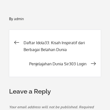
By
admin
Post
Daftar Idola33: Kisah Inspiratif dari
Berbagai Belahan Dunia
navigation
Penjelajahan Dunia Sir303 Login
Leave a Reply
Your email address will not be published.
Required