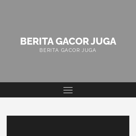
Skip
to
content
BERITA GACOR JUGA
BERITA GACOR JUGA