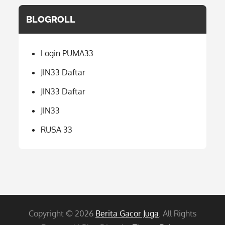
BLOGROLL
Login PUMA33
JIN33 Daftar
JIN33 Daftar
JIN33
RUSA 33
Copyright © 2026
Berita Gacor Juga
. All Rights