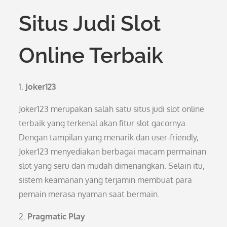
Situs Judi Slot
Online Terbaik
1.
Joker123
Joker123 merupakan salah satu situs judi slot online
terbaik yang terkenal akan fitur slot gacornya.
Dengan tampilan yang menarik dan user-friendly,
Joker123 menyediakan berbagai macam permainan
slot yang seru dan mudah dimenangkan. Selain itu,
sistem keamanan yang terjamin membuat para
pemain merasa nyaman saat bermain.
2.
Pragmatic Play