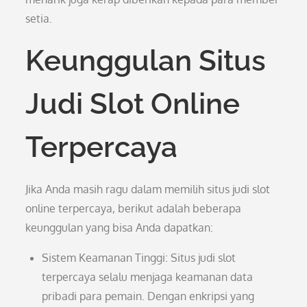
setia.
Keunggulan Situs
Judi Slot Online
Terpercaya
Jika Anda masih ragu dalam memilih situs judi slot
online terpercaya, berikut adalah beberapa
keunggulan yang bisa Anda dapatkan:
Sistem Keamanan Tinggi: Situs judi slot
terpercaya selalu menjaga keamanan data
pribadi para pemain. Dengan enkripsi yang