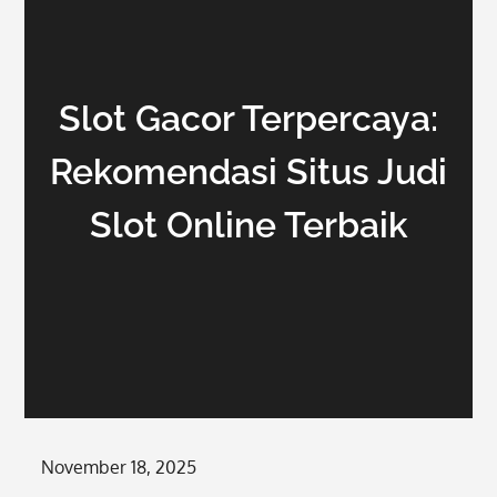
Slot Gacor Terpercaya:
Rekomendasi Situs Judi
Slot Online Terbaik
Posted
November 18, 2025