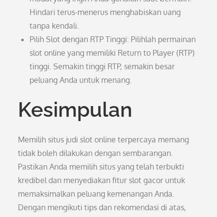
Hindari terus-menerus menghabiskan uang
tanpa kendali.
Pilih Slot dengan RTP Tinggi: Pilihlah permainan
slot online yang memiliki Return to Player (RTP)
tinggi. Semakin tinggi RTP, semakin besar
peluang Anda untuk menang.
Kesimpulan
Memilih situs judi slot online terpercaya memang
tidak boleh dilakukan dengan sembarangan.
Pastikan Anda memilih situs yang telah terbukti
kredibel dan menyediakan fitur slot gacor untuk
memaksimalkan peluang kemenangan Anda.
Dengan mengikuti tips dan rekomendasi di atas,