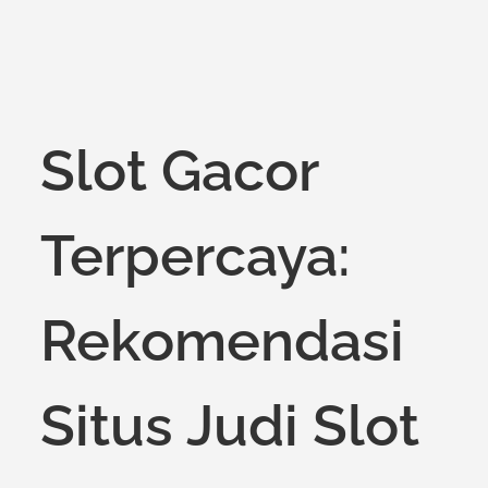
on
Slot Gacor
Terpercaya:
Rekomendasi
Situs Judi Slot