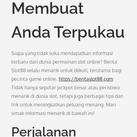
Membuat
Anda Terpukau
Siapa yang tidak suka mendapatkan informasi
terbaru dari dunia permainan slot online? Berita
Slot88 selalu menarik untuk diikuti, terutama bagi
pecinta game online.
https://beritaslot88.com
Tidak hanya seputar jackpot besar atau peristiwa
menarik di dunia slot, tetapi juga berbagai tips dan
trik untuk meningkatkan peluang menang. Mari
simak informasi menarik di bawah ini!
Perjalanan