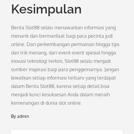
Kesimpulan
Berita Slot88 selalu menawarkan informasi yang
menarik dan bermanfaat bagi para pecinta judi
online. Dari perkembangan permainan hingga tips
dan trik menang, dari event-event spesial hingga
inovasi teknologi terkini, Slot88 selalu menjadi
sumber inspirasi bagi para penggemarnya. Jangan
lewatkan setiap informasi terbaru yang terdapat
dalam Berita Slot88, karena setiap detail bisa
menjadi kunci kesuksesan Anda dalam meraih
kemenangan di dunia slot online.
By
admin