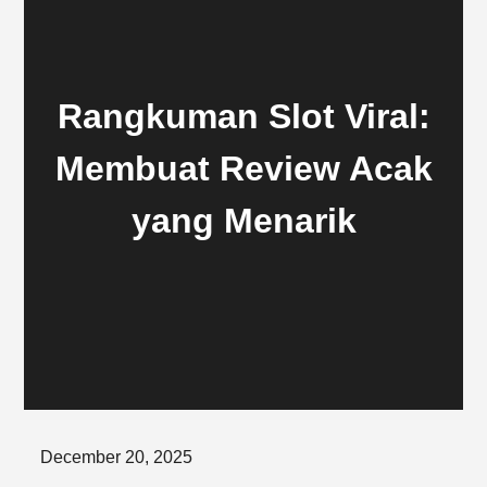
Rangkuman Slot Viral:
Membuat Review Acak
yang Menarik
Posted
December 20, 2025
on