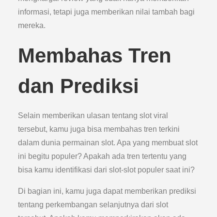
informasi, tetapi juga memberikan nilai tambah bagi
mereka.
Membahas Tren
dan Prediksi
Selain memberikan ulasan tentang slot viral
tersebut, kamu juga bisa membahas tren terkini
dalam dunia permainan slot. Apa yang membuat slot
ini begitu populer? Apakah ada tren tertentu yang
bisa kamu identifikasi dari slot-slot populer saat ini?
Di bagian ini, kamu juga dapat memberikan prediksi
tentang perkembangan selanjutnya dari slot