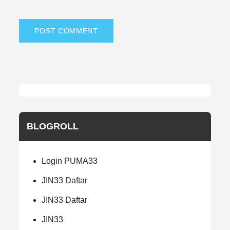
BLOGROLL
Login PUMA33
JIN33 Daftar
JIN33 Daftar
JIN33