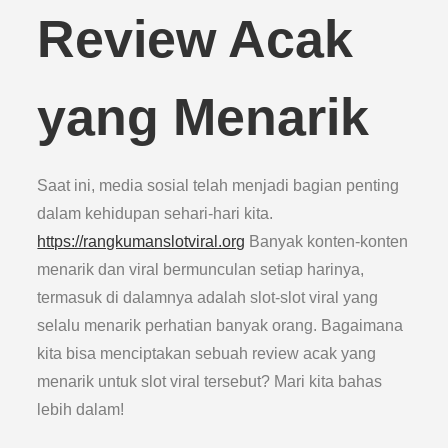
Review Acak
yang Menarik
Saat ini, media sosial telah menjadi bagian penting
dalam kehidupan sehari-hari kita.
https://rangkumanslotviral.org
Banyak konten-konten
menarik dan viral bermunculan setiap harinya,
termasuk di dalamnya adalah slot-slot viral yang
selalu menarik perhatian banyak orang. Bagaimana
kita bisa menciptakan sebuah review acak yang
menarik untuk slot viral tersebut? Mari kita bahas
lebih dalam!