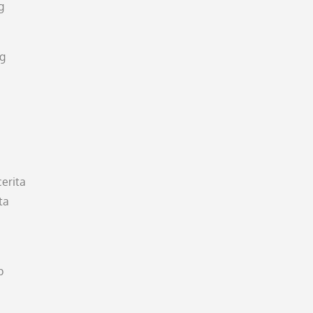
g
ng
erita
ta
p