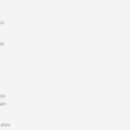
si
si
ya.
gan
 atau