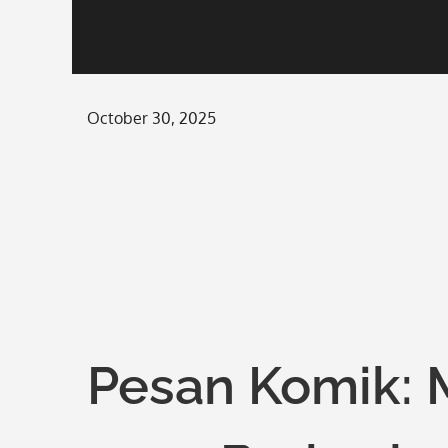
Posted
October 30, 2025
on
Pesan Komik: