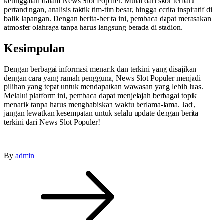
ketinggalan dalam News Slot Populer. Mulai dari skor terbaru
pertandingan, analisis taktik tim-tim besar, hingga cerita inspiratif di
balik lapangan. Dengan berita-berita ini, pembaca dapat merasakan
atmosfer olahraga tanpa harus langsung berada di stadion.
Kesimpulan
Dengan berbagai informasi menarik dan terkini yang disajikan
dengan cara yang ramah pengguna, News Slot Populer menjadi
pilihan yang tepat untuk mendapatkan wawasan yang lebih luas.
Melalui platform ini, pembaca dapat menjelajah berbagai topik
menarik tanpa harus menghabiskan waktu berlama-lama. Jadi,
jangan lewatkan kesempatan untuk selalu update dengan berita
terkini dari News Slot Populer!
By
admin
Post
navigation