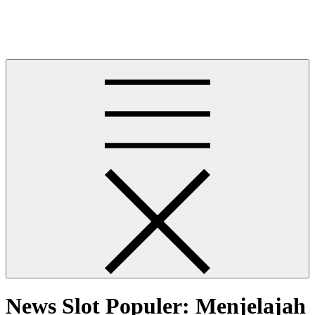
Skip
Berita Gacor Juga
to
Berita Gacor Juga
content
News Slot Populer: Menjelajah