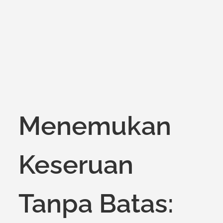
on
Menemukan
Keseruan
Tanpa Batas: