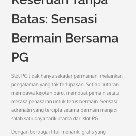
Batas: Sensasi
Bermain Bersama
PG
Slot PG tidak hanya sekadar permainan, melainkan
pengalaman yang tak terlupakan. Setiap putaran
membawa kejutan baru, membuat pemain selalu
merasa penasaran untuk terus bermain. Sensasi
adrenalin yang tercipta selama bermain menjadi
salah satu daya tarik utama dari slot PG.
Dengan berbagai fitur menarik, grafis yang