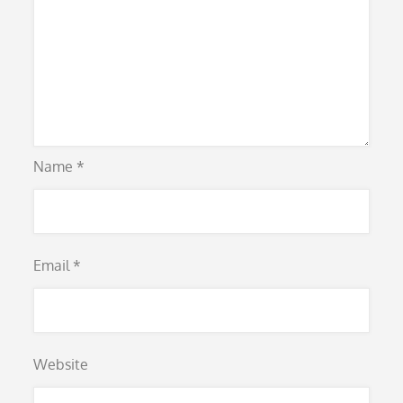
Name
*
Email
*
Website