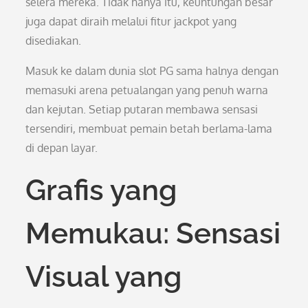
selera mereka. Tidak hanya itu, keuntungan besar
juga dapat diraih melalui fitur jackpot yang
disediakan.
Masuk ke dalam dunia slot PG sama halnya dengan
memasuki arena petualangan yang penuh warna
dan kejutan. Setiap putaran membawa sensasi
tersendiri, membuat pemain betah berlama-lama
di depan layar.
Grafis yang
Memukau: Sensasi
Visual yang