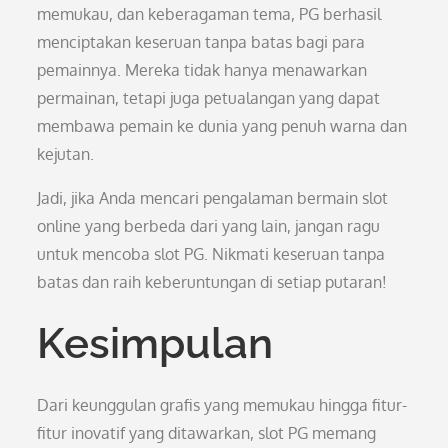
memukau, dan keberagaman tema, PG berhasil
menciptakan keseruan tanpa batas bagi para
pemainnya. Mereka tidak hanya menawarkan
permainan, tetapi juga petualangan yang dapat
membawa pemain ke dunia yang penuh warna dan
kejutan.
Jadi, jika Anda mencari pengalaman bermain slot
online yang berbeda dari yang lain, jangan ragu
untuk mencoba slot PG. Nikmati keseruan tanpa
batas dan raih keberuntungan di setiap putaran!
Kesimpulan
Dari keunggulan grafis yang memukau hingga fitur-
fitur inovatif yang ditawarkan, slot PG memang