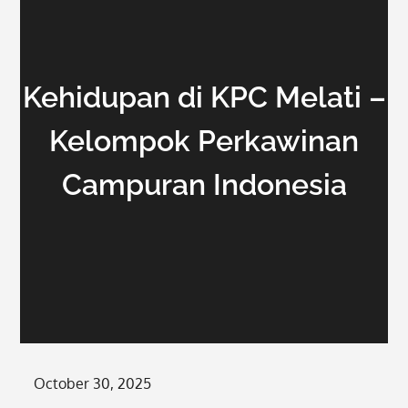
Kehidupan di KPC Melati –
Kelompok Perkawinan
Campuran Indonesia
Posted
October 30, 2025