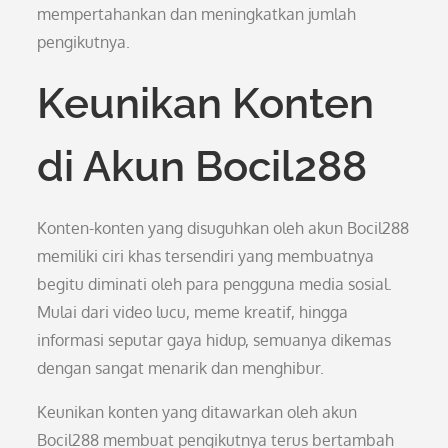
mempertahankan dan meningkatkan jumlah
pengikutnya.
Keunikan Konten
di Akun Bocil288
Konten-konten yang disuguhkan oleh akun Bocil288
memiliki ciri khas tersendiri yang membuatnya
begitu diminati oleh para pengguna media sosial.
Mulai dari video lucu, meme kreatif, hingga
informasi seputar gaya hidup, semuanya dikemas
dengan sangat menarik dan menghibur.
Keunikan konten yang ditawarkan oleh akun
Bocil288 membuat pengikutnya terus bertambah