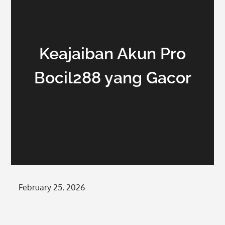
Keajaiban Akun Pro
Bocil288 yang Gacor
Posted
February 25, 2026
on