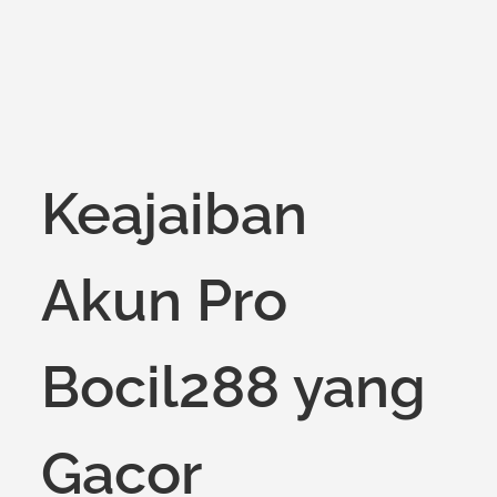
Keajaiban
Akun Pro
Bocil288 yang
Gacor