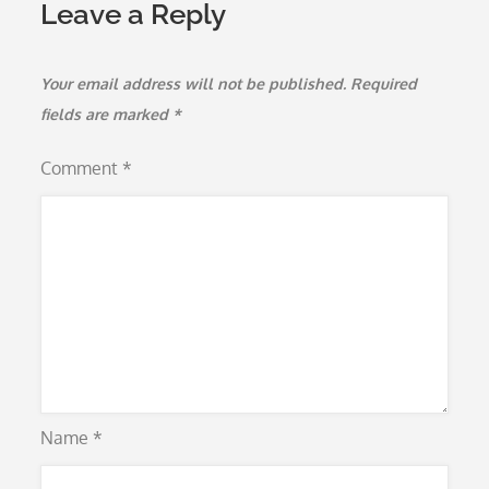
Leave a Reply
Your email address will not be published.
Required
fields are marked
*
Comment
*
Name
*