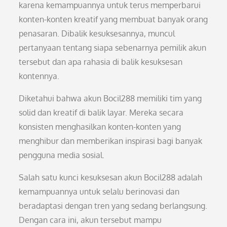
karena kemampuannya untuk terus memperbarui
konten-konten kreatif yang membuat banyak orang
penasaran. Dibalik kesuksesannya, muncul
pertanyaan tentang siapa sebenarnya pemilik akun
tersebut dan apa rahasia di balik kesuksesan
kontennya.
Diketahui bahwa akun Bocil288 memiliki tim yang
solid dan kreatif di balik layar. Mereka secara
konsisten menghasilkan konten-konten yang
menghibur dan memberikan inspirasi bagi banyak
pengguna media sosial.
Salah satu kunci kesuksesan akun Bocil288 adalah
kemampuannya untuk selalu berinovasi dan
beradaptasi dengan tren yang sedang berlangsung.
Dengan cara ini, akun tersebut mampu