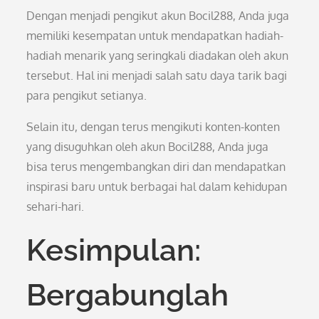
Dengan menjadi pengikut akun Bocil288, Anda juga
memiliki kesempatan untuk mendapatkan hadiah-
hadiah menarik yang seringkali diadakan oleh akun
tersebut. Hal ini menjadi salah satu daya tarik bagi
para pengikut setianya.
Selain itu, dengan terus mengikuti konten-konten
yang disuguhkan oleh akun Bocil288, Anda juga
bisa terus mengembangkan diri dan mendapatkan
inspirasi baru untuk berbagai hal dalam kehidupan
sehari-hari.
Kesimpulan:
Bergabunglah