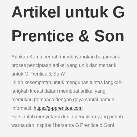
Artikel untuk G
Prentice & Son
Apakah Kamu pernah membayangkan bagaimana
proses penciptaan artikel yang unik dan menarik
untuk G Prentice & Son?
Inilah kesempatan untuk mengupas tuntas langkah-
langkah kreatif dalam membuat artikel yang
memukau pembaca dengan gaya santai namun
informatif.
https://g-pprentice.com
Bersiaplah menyelami dunia penulisan yang penuh
warna dan inspiratif bersama G Prentice & Son!