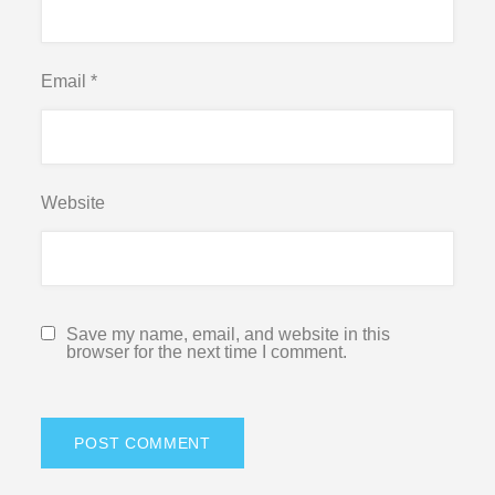
Email
*
Website
Save my name, email, and website in this
browser for the next time I comment.