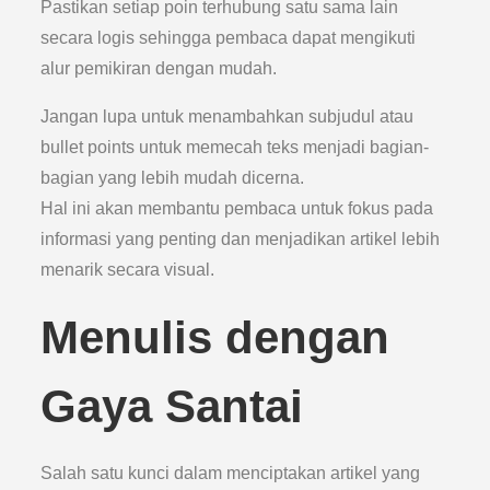
Pastikan setiap poin terhubung satu sama lain
secara logis sehingga pembaca dapat mengikuti
alur pemikiran dengan mudah.
Jangan lupa untuk menambahkan subjudul atau
bullet points untuk memecah teks menjadi bagian-
bagian yang lebih mudah dicerna.
Hal ini akan membantu pembaca untuk fokus pada
informasi yang penting dan menjadikan artikel lebih
menarik secara visual.
Menulis dengan
Gaya Santai
Salah satu kunci dalam menciptakan artikel yang