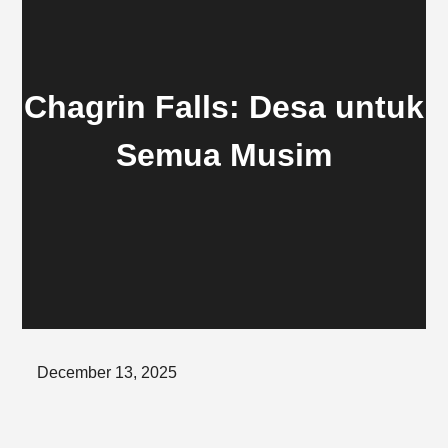
Chagrin Falls: Desa untuk
Semua Musim
Posted
December 13, 2025
on