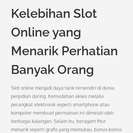
Kelebihan Slot
Online yang
Menarik Perhatian
Banyak Orang
Slot online menjadi daya tarik tersendiri di dunia
perjudian daring. Kemudahan akses melalui
perangkat elektronik seperti smartphone atau
komputer membuat permainan ini diminati oleh
berbagai kalangan. Selain itu, beragam fitur
menarik seperti grafis yang memukau, bonus-bonus