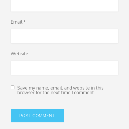
Email
*
Website
Save my name, email, and website in this
browser for the next time I comment.