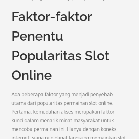
Faktor-faktor
Penentu
Popularitas Slot
Online
Ada beberapa faktor yang menjadi penyebab
utama dari popularitas permainan slot online.
Pertama, kemudahan akses merupakan faktor
kunci dalam menarik minat masyarakat untuk
mencoba permainan ini. Hanya dengan koneksi
internet, siapa pun dapat langsung memainkan slot