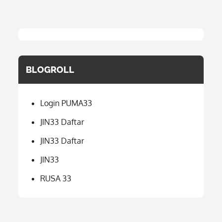
BLOGROLL
Login PUMA33
JIN33 Daftar
JIN33 Daftar
JIN33
RUSA 33