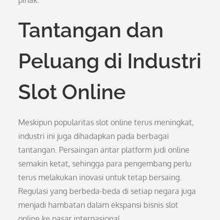
pihak.
Tantangan dan
Peluang di Industri
Slot Online
Meskipun popularitas slot online terus meningkat,
industri ini juga dihadapkan pada berbagai
tantangan. Persaingan antar platform judi online
semakin ketat, sehingga para pengembang perlu
terus melakukan inovasi untuk tetap bersaing.
Regulasi yang berbeda-beda di setiap negara juga
menjadi hambatan dalam ekspansi bisnis slot
online ke pasar internasional.