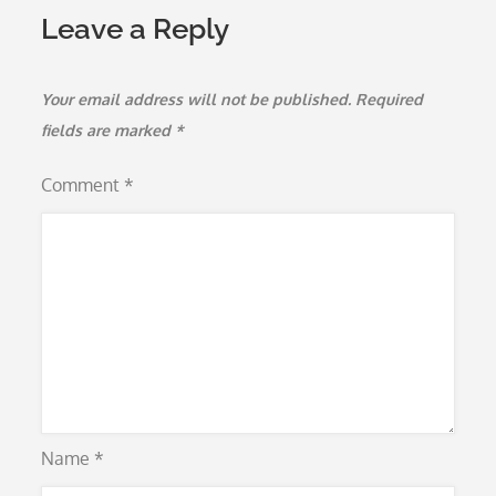
Leave a Reply
Your email address will not be published.
Required
fields are marked
*
Comment
*
Name
*