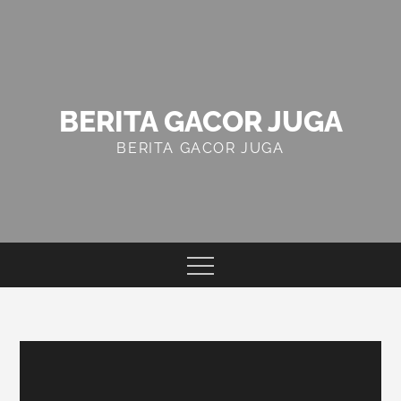
Skip
to
content
BERITA GACOR JUGA
BERITA GACOR JUGA