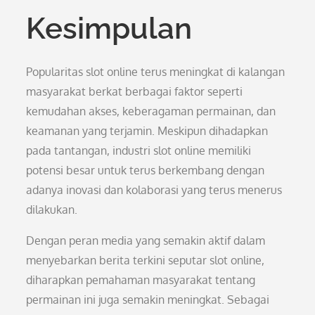
Kesimpulan
Popularitas slot online terus meningkat di kalangan
masyarakat berkat berbagai faktor seperti
kemudahan akses, keberagaman permainan, dan
keamanan yang terjamin. Meskipun dihadapkan
pada tantangan, industri slot online memiliki
potensi besar untuk terus berkembang dengan
adanya inovasi dan kolaborasi yang terus menerus
dilakukan.
Dengan peran media yang semakin aktif dalam
menyebarkan berita terkini seputar slot online,
diharapkan pemahaman masyarakat tentang
permainan ini juga semakin meningkat. Sebagai