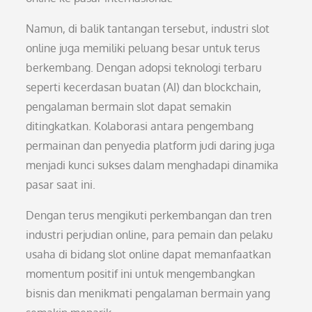
Namun, di balik tantangan tersebut, industri slot
online juga memiliki peluang besar untuk terus
berkembang. Dengan adopsi teknologi terbaru
seperti kecerdasan buatan (AI) dan blockchain,
pengalaman bermain slot dapat semakin
ditingkatkan. Kolaborasi antara pengembang
permainan dan penyedia platform judi daring juga
menjadi kunci sukses dalam menghadapi dinamika
pasar saat ini.
Dengan terus mengikuti perkembangan dan tren
industri perjudian online, para pemain dan pelaku
usaha di bidang slot online dapat memanfaatkan
momentum positif ini untuk mengembangkan
bisnis dan menikmati pengalaman bermain yang